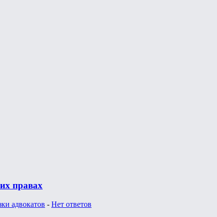
ких правах
зки адвокатов
-
Нет ответов